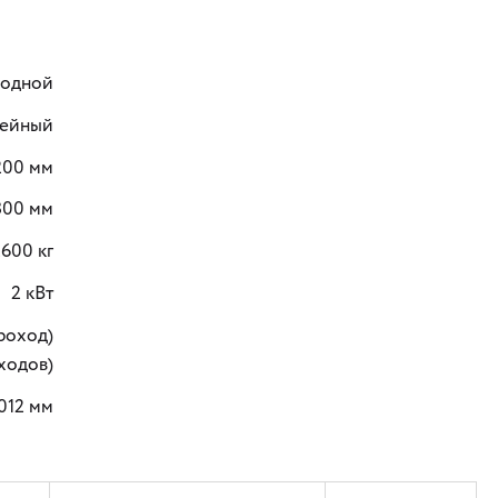
одной
ейный
200 мм
800 мм
600 кг
2 кВт
проход)
оходов)
012 мм