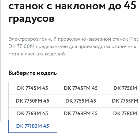
станок с наклоном до 45
градусов
Электроэрозионный проволочно-вырезной станок Met
DK 77100М предназначен для производства различных
металлических изделий.
Выберите модель
DK 7745M 45
DK 7745FМ 45
DK 7750M
DK 7750FМ 45
DK 7755М 45
DK 7755FМ
DK 7763М 45
DK 7763FМ 45
DK 7780М
DK 77100М 45