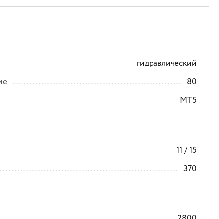
гидравлический
ие
80
MT5
11 / 15
370
2800