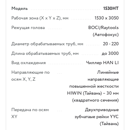
Модель
1530HТ
Рабочая зона (X х Y х Z), мм
1530 х 3050
Режущая голова
BOCI/Raytools
(Автофокус)
Диаметр обрабатываемых труб, мм
20 - 220
Длина обрабатываемых труб, мм
до 3000
Вид охлаждения
Чиллер HAN LI
Направляющие по
Линейные
осям X, Y, Z
направляющие
повышенной жесткости
HIWIN (Тайвань) – 30 мм
(квадратного сечения)
Передача по осям
Двухприводные
XY
зубчатаыe рейки YYC
(Тайвань)