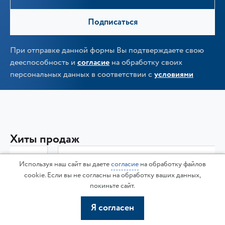
Подписаться
При отправке данной формы Вы подтверждаете свою
дееспособность и
согласие
на обработку своих
персональных данных в соответствии с
условиями
Хиты продаж
MetalTec TOPMILL 850G NEW Вертикальный
Используя наш сайт вы даете
согласие
на обработку файлов
обрабатывающий центр с ЧПУ
cookie. Если вы не согласны на обработку ваших данных,
В наличии
Акция
Хит
покиньте сайт.
Я согласен