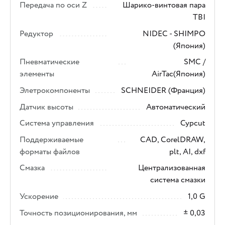
Передача по оси Z
Шарико-винтовая пара
TBI
Редуктор
NIDEC - SHIMPO
(Япония)
Пневматические
SMC /
элементы
AirTac(Япония)
Элетрокомпоненты
SCHNEIDER (Франция)
Датчик высоты
Автоматический
Система управления
Cypcut
Поддерживаемые
CAD, CorelDRAW,
форматы файлов
plt, AI, dxf
Смазка
Централизованная
система смазки
Ускорение
1,0 G
Точность позиционирования, мм
± 0,03