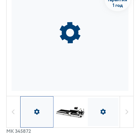
1 год
МК 345872